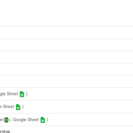
ogle Sheet
)
le Sheet
)
el
, Google Sheet
)
成雙欄